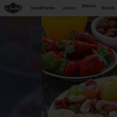
Belleza
Sexo&Pareja
Astros
Nutrify