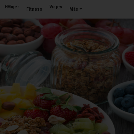
+Mujer
Viajes
Fitness
Más