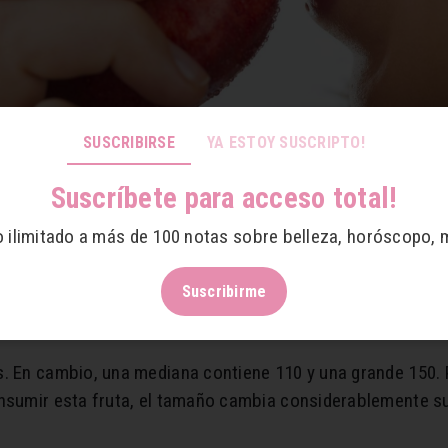
SUSCRIBIRSE
YA ESTOY SUSCRIPTO!
Suscríbete para acceso total!
o ilimitado a más de 100 notas sobre belleza, horóscopo, 
consumir manzana
Suscribirme
ra heladera sin dudas debe ser la manzana. Es una de la
staciones. Es rica en hidratos de carbono, fibra, potasio y 
s. En cambio, una mediana contiene 110 y una grande 150. 
onsumir esta fruta, el tamaño cambia considerablemente 