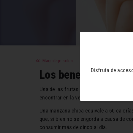
Maquillaje soleado para el invierno
Disfruta de acces
Los beneficios de 
Una de las frutas más habitúes en nuest
encontrar en la verdulería en todas las e
Una manzana chica equivale a 60 caloría
que, si bien no se engorda a causa de c
consumir más de cinco al día.