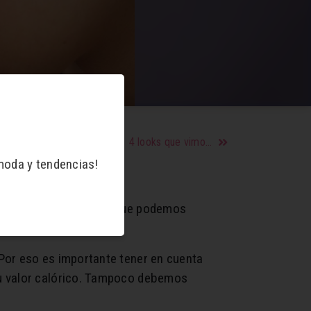
4 looks que vimos en el cine y hoy están de moda
moda y tendencias!
s frutas más comúnes y que podemos
polifenoles.
Por eso es importante tener en cuenta
su valor calórico. Tampoco debemos