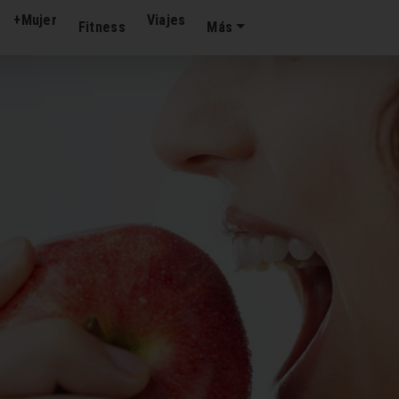
+Mujer
Viajes
Fitness
Más