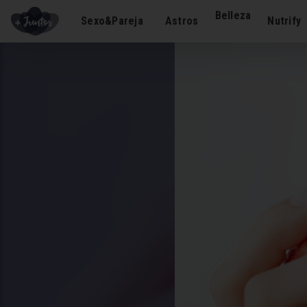
Belleza
Sexo&Pareja
Astros
Nutrify