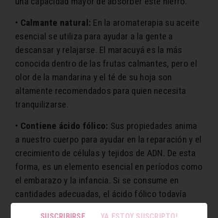
una capacidad mayor de absorber este hierro.
•
Calmante natural:
En la aromaterapia su aceite
esencial se utiliza para ayudar a la gente a
descansar y relajarse. El maracuyá es la más
conocida dentro de las frutas calmantes, pero el
olor de la mandarina y el té de su hoja son
altamente recomendados para quien necesita
tranquilizarse.
•
Contiene ácido fólico:
Sus propiedades anima
a nuestro cuerpo para ayudar en la reparación y el
crecimiento de células y tejidos de ADN. De esta
forma, es un elemento esencial en períodos como
el embarazo y la infancia. Si se consume en
cantidades adecuadas, el ácido fólico todavía
puede ayudar a prevenir cambios de ADN que
SUSCRIBIRSE
YA ESTOY SUSCRIPTO!