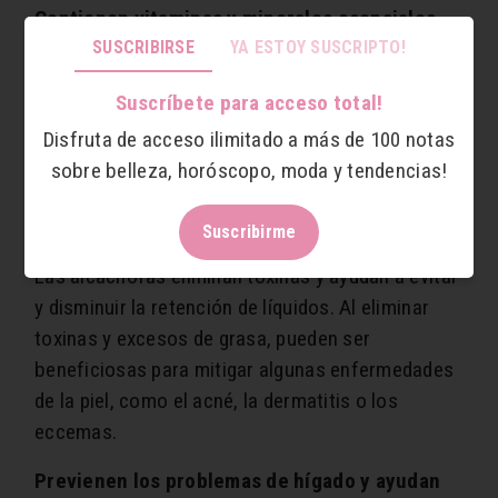
Contienen vitaminas y minerales esenciales
para el organismo
SUSCRIBIRSE
YA ESTOY SUSCRIPTO!
Hierro, sodio, potasio, vitaminas A y B6,
Suscríbete para acceso total!
magnesio.
Disfruta de acceso ilimitado a más de 100 notas
sobre belleza, horóscopo, moda y tendencias!
Funcionan como diurético natural
Suscribirme
Las alcachofas eliminan toxinas y ayudan a evitar
y disminuir la retención de líquidos. Al eliminar
toxinas y excesos de grasa, pueden ser
beneficiosas para mitigar algunas enfermedades
de la piel, como el acné, la dermatitis o los
eccemas.
Previenen los problemas de hígado y ayudan