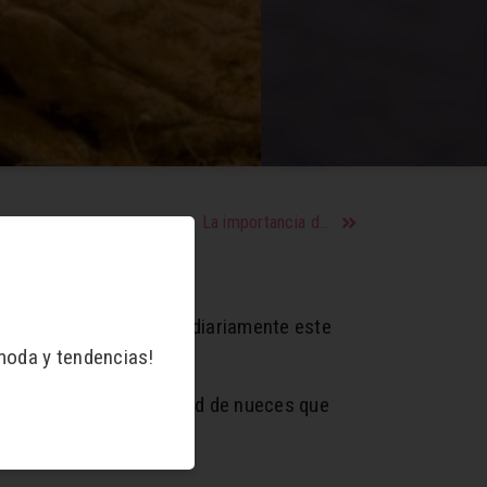
La importancia de consumir manzana
ones, debemos consumir diariamente este
moda y tendencias!
uez. Es decir la cantidad de nueces que
órico.