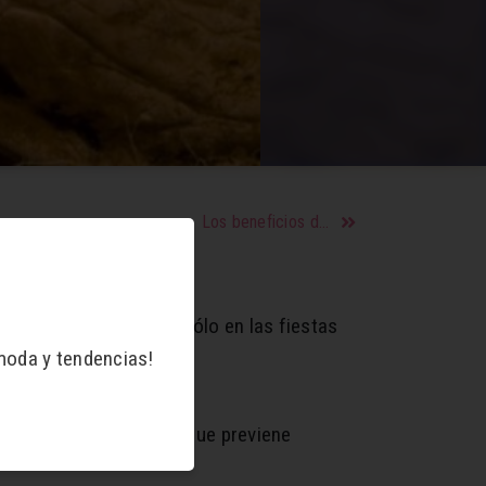
Los beneficios de los frutos del bosque
las diariamente y no sólo en las fiestas
moda y tendencias!
Omega 3, un nutriente que previene