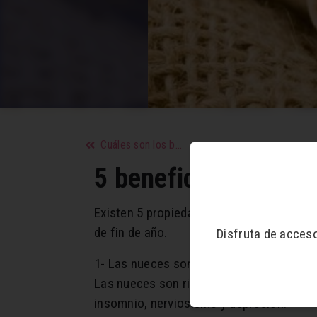
Cuáles son los beneficios de consumir zanahoria
5 beneficios de com
Existen 5 propiedades beneficiosas de la
de fin de año.
Disfruta de acces
1- Las nueces son buenas para el cerebr
Las nueces son ricas en grasas saludabl
insomnio, nerviosismo y depresión.