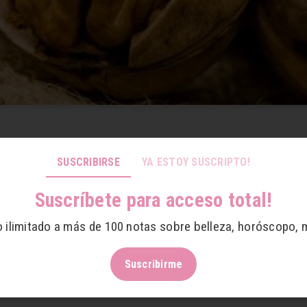
SUSCRIBIRSE
YA ESTOY SUSCRIPTO!
er nueces
Suscríbete para acceso total!
s nueces, por eso te explicamos por qué deberías consumir
o ilimitado a más de 100 notas sobre belleza, horóscopo, 
o:
Suscribirme
es y el cerebro se compone de ellas. Además son ricas en 