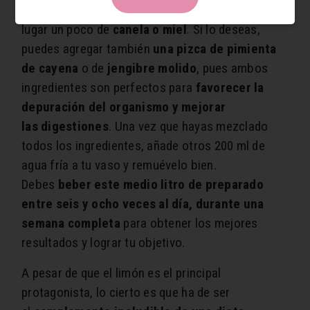
cucharaditas de jarabe de arce
o utilizar en su
lugar un poco de
canela o miel
. Si lo deseas,
puedes agregar también
una pizca de
pimienta
de cayena
o de
jengibre molido
, pues ambos
ingredientes son perfectos para
favorecer la
depuración del organismo y mejorar
las digestiones
. Una vez que hayas mezclado
todos los ingredientes, añade otros 200 ml de
agua fría a tu vaso y remuévelo bien.
Debes
beber este medio litro de preparado
entre seis y ocho veces al día, durante una
semana completa
para obtener los mejores
resultados y lograr tu objetivo.
A pesar de que el limón es el principal
protagonista, lo cierto es que ha de ser