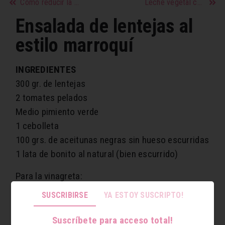
Cómo reducir la sal de tu dieta
Leche vegetal casera
Ensalada de lentejas al
estilo marroquí
INGREDIENTES
300 gr. de lentejas
2 tomates pelados
Medio pimiento verde
1 cebolleta
100 grs. de aceitunas negras sin hueso escurridas
1 lata de bonito al natural (bien escurrido)
Para la vinagreta:
Aceite de oliva virgen extra
SUSCRIBIRSE
YA ESTOY SUSCRIPTO!
Mostaza
Zumo de limón
Suscríbete para acceso total!