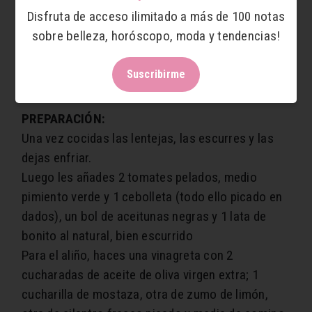
Cilantro fresco
Disfruta de acceso ilimitado a más de 100 notas
Comino (media cucharada)
sobre belleza, horóscopo, moda y tendencias!
Sal
Pimienta
Suscribirme
PREPARACIÓN:
Una vez cocidas las lentejas, las escurres y las
dejas enfriar.
Luego les añades 2 tomates pelados, medio
pimiento verde y 1 cebolleta (todo ello picado en
dados), un bol de aceitunas negras y 1 lata de
bonito al natural, bien escurrido
Para el aliño, haces una vinagreta con 2
cucharadas de aceite de oliva virgen extra; 1
cucharilla de mostaza, otra de zumo de limón,