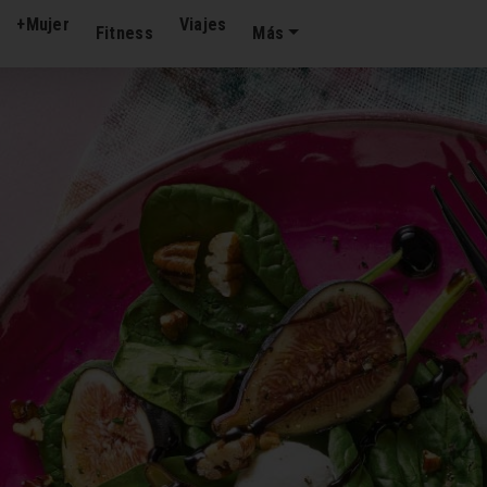
+Mujer
Viajes
Fitness
Más