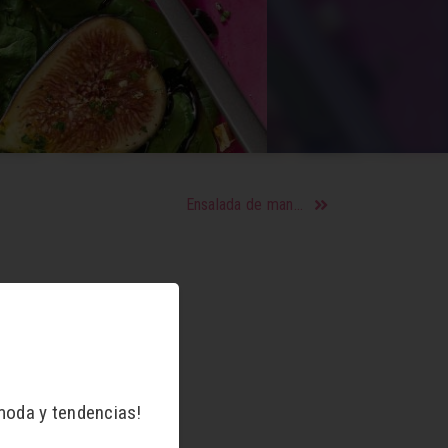
Ensalada de manzana verde y lechuga
moda y tendencias!