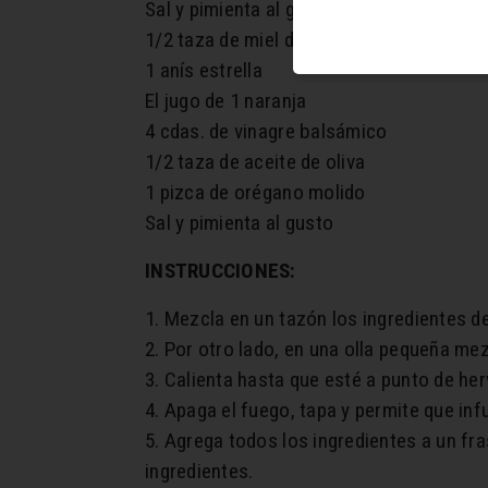
Sal y pimienta al gusto
1/2 taza de miel de abeja
1 anís estrella
El jugo de 1 naranja
4 cdas. de vinagre balsámico
1/2 taza de aceite de oliva
1 pizca de orégano molido
Sal y pimienta al gusto
INSTRUCCIONES:
1. Mezcla en un tazón los ingredientes de
2. Por otro lado, en una olla pequeña mezc
3. Calienta hasta que esté a punto de herv
4. Apaga el fuego, tapa y permite que in
5. Agrega todos los ingredientes a un fr
ingredientes.