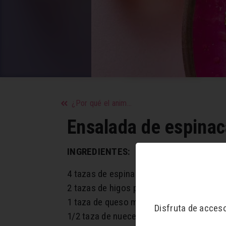
¿Por qué el animal print nunca pasará de moda?
Ensalada de espinac
INGREDIENTES:
4 tazas de espinaca baby lista para su 
2 tazas de higos partidos en cuartos
1 taza de queso mascarpone hecho pelot
Disfruta de acces
1/2 taza de nueces tostadas y troceada