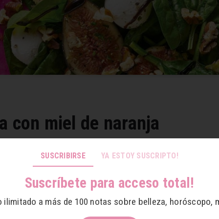
a con miel de naranja
SUSCRIBIRSE
YA ESTOY SUSCRIPTO!
consumo
Suscríbete para acceso total!
itas
o ilimitado a más de 100 notas sobre belleza, horóscopo, 
s