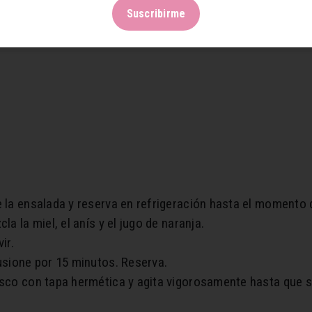
Suscribirme
 la ensalada y reserva en refrigeración hasta el momento d
la la miel, el anís y el jugo de naranja.
ir.
fusione por 15 minutos. Reserva.
asco con tapa hermética y agita vigorosamente hasta que s