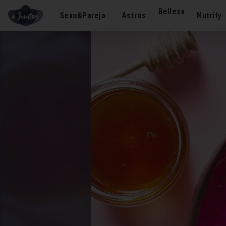
Belleza
Sexo&Pareja
Astros
Nutrify