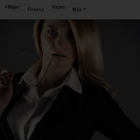
+Mujer
Viajes
Fitness
Más