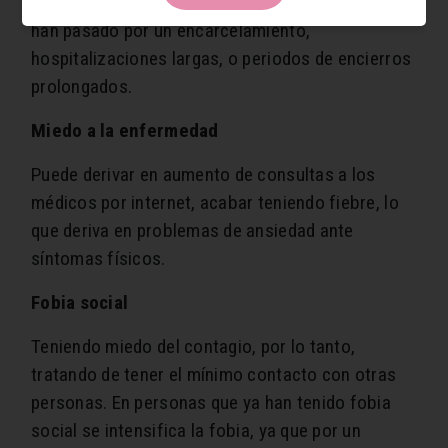
Esta fobia puede presentarse en personas que
han pasado por un encarcelamiento,
hospitalizaciones largas, o periodos de encierros
prolongados.
Miedo a la enfermedad
Puede derivar en aumento de consultas a los
médicos por internet, acabar teniendo fiebre, lo
que deriva en problemas de ansiedad ante
síntomas físicos.
Fobia social
Teniendo miedo del contagio, por lo tanto,
tratando de tener el mínimo contacto con otras
personas. En personas que ya han tenido fobia
social se intensifica la fobia, ya que por un