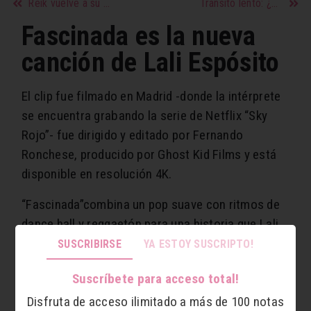
Reik vuelve a su esencia para enamorarnos y hacernos reflexionar en ‘Pero te conocí’
Tránsito lento: ¿Qué alimentos debes evitar?
Fascinada es la nueva
canción de Lali Espósito
El clip fue filmado en Madrid -donde la intérprete
se encuentra grabando la serie de Netflix “Sky
Rojo”- fue dirigido y editado por Fernando
Ronchese, producido por Ghost Kid Films y está
disponible en resolución 4K.
“Fascinada”combina un pop suave con ritmos de
dance hall y reggaetón para una historia que Lali
presentó refiriendo a “la descripción del
SUSCRIBIRSE
YA ESTOY SUSCRIPTO!
encuentro amoroso que nos cambia, nos
Suscríbete para acceso total!
transforma y nos hace sentir vivos”.
Disfruta de acceso ilimitado a más de 100 notas