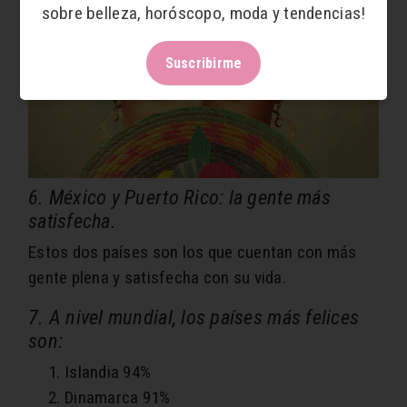
sobre belleza, horóscopo, moda y tendencias!
Suscribirme
6. México y Puerto Rico: la gente más
satisfecha.
Estos dos países son los que cuentan con más
gente plena y satisfecha con su vida.
7. A nivel mundial, los países más felices
son:
Islandia 94%
Dinamarca 91%