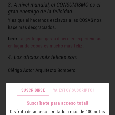
3. A nivel mundial, el CONSUMISMO es el
gran enemigo de la felicidad.
Y es que el hacernos esclavos a las COSAS nos
hace más desgraciados.
Leer
La gente que gasta dinero en experiencias
en lugar de cosas es mucho más feliz
.
4. Los oficios más felices son:
Clérigo
Actor
Arquitecto
Bombero
5. Nigeria y México: la gente más optimista.
SUSCRIBIRSE
YA ESTOY SUSCRIPTO!
Suscríbete para acceso total!
Disfruta de acceso ilimitado a más de 100 notas