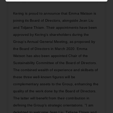
Kering is proud to announce that Emma Watson is
joining its Board of Directors, alongside Jean Liu
and Tidjane Thiam. Their appointments have been
approved by Kering’s shareholders during the
Group’s Annual General Meeting, as proposed by
the Board of Directors in March 2020. Emma
Watson has also been appointed Chair of the
Sustainability Committee of the Board of Directors.
The combined wealth of experience and skillsets of
these three well-known figures will be
complementary assets to the Group, enhancing the
quality of the work done by the Board of Directors.
The latter will benefit from their contribution in
defining the Group’s strategic orientations. “I am
delighted to welcome Jean Liu, Tidjane Thiam and