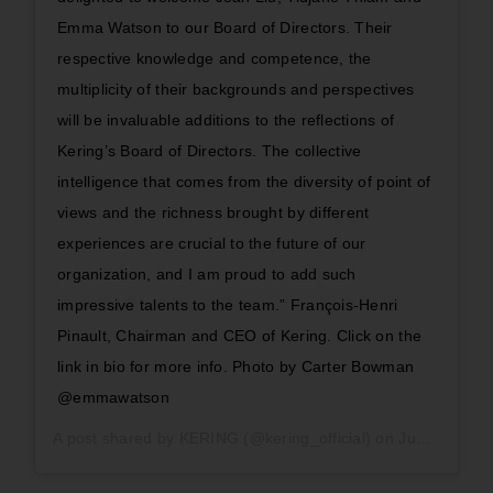
Emma Watson to our Board of Directors. Their
respective knowledge and competence, the
multiplicity of their backgrounds and perspectives
will be invaluable additions to the reflections of
Kering’s Board of Directors. The collective
intelligence that comes from the diversity of point of
views and the richness brought by different
experiences are crucial to the future of our
organization, and I am proud to add such
impressive talents to the team.” François-Henri
Pinault, Chairman and CEO of Kering. Click on the
link in bio for more info. Photo by Carter Bowman
@emmawatson
A post shared by
KERING
(@kering_official) on
Jun 16, 2020 at 9:14am PDT