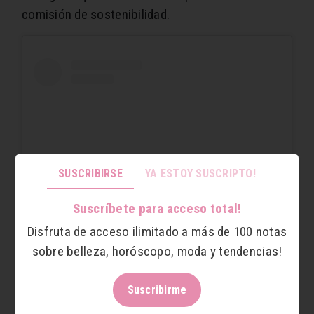
comisión de sostenibilidad.
SUSCRIBIRSE
YA ESTOY SUSCRIPTO!
Suscríbete para acceso total!
Disfruta de acceso ilimitado a más de 100 notas
View this post on Instagram
sobre belleza, horóscopo, moda y tendencias!
Suscribirme