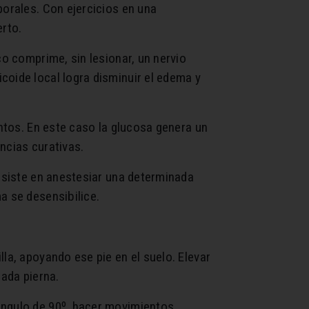
porales. Con ejercicios en una
erto.
co comprime, sin lesionar, un nervio
coide local logra disminuir el edema y
entos. En este caso la glucosa genera un
ncias curativas.
onsiste en anestesiar una determinada
a se desensibilice.
lla, apoyando ese pie en el suelo. Elevar
cada pierna.
 ángulo de 90º, hacer movimientos