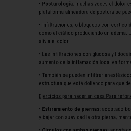
•
Posturología
: muchas veces el dolor e
plataforma alineadora de postura se pued
• Infiltraciones, o bloqueos con corticoi
como el ciático produciendo un edema. La
alivia el dolor.
• Las infiltraciones con glucosa y lidoca
aumento de la inflamación local en forma
• También se pueden infiltrar anestésico
estructura que está doliendo para que de
Ejercicios para hacer en casa Para refor
•
Estiramiento de piernas
: acostado boc
y bajar con suavidad la otra pierna, mant
•
Círculos con ambas piernas
: acostado