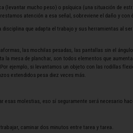
ca (levantar mucho peso) o psíquica (una situación de est
 prestamos atención a esa señal, sobreviene el daño y con él
a disciplina que adapta el trabajo y sus herramientas al s
taformas, las mochilas pesadas, las pantallas sin el ángu
asta la mesa de planchar, son todos elementos que aumenta
Por ejemplo, si levantamos un objeto con las rodillas flex
razos extendidos pesa diez veces más.
jar esas molestias, eso sí seguramente será necesario ha
trabajar, caminar dos minutos entre tarea y tarea.