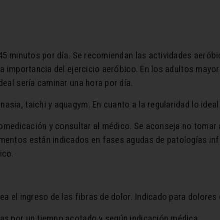
 45 minutos por día. Se recomiendan las actividades aeróbic
la importancia del ejercicio aeróbico. En los adultos mayor
deal sería caminar una hora por día.
asia, taichi y aquagym. En cuanto a la regularidad lo idea
utomedicación y consultar al médico. Se aconseja no tomar 
amentos están indicados en fases agudas de patologías inf
ico.
uea el ingreso de las fibras de dolor. Indicado para dolores
cas por un tiempo acotado y según indicación médica.