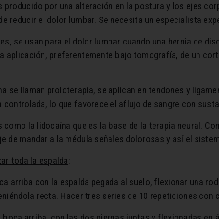
s producido por una alteración en la postura y los ejes cor
e reducir el dolor lumbar. Se necesita un especialista exp
des, se usan para el dolor lumbar cuando una hernia de dis
 aplicación, preferentemente bajo tomografía, de un corti
ína se llaman proloterapia, se aplican en tendones y ligam
 controlada, lo que favorece el aflujo de sangre con susta
s como la lidocaína que es la base de la terapia neural. C
je de mandar a la médula señales dolorosas y así el sistem
zar toda la espalda
:
a arriba con la espalda pegada al suelo, flexionar una rodi
eniéndola recta. Hacer tres series de 10 repeticiones con 
 boca arriba, con las dos piernas juntas y flexionadas en