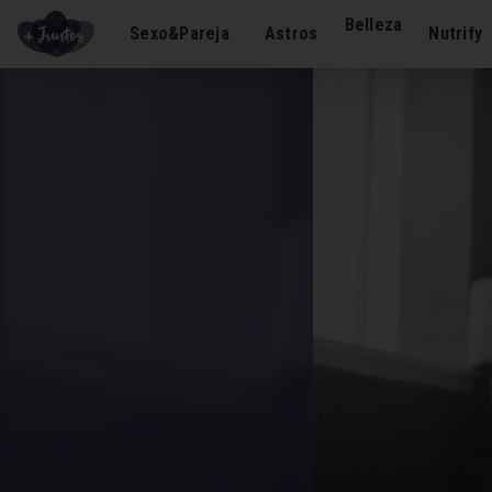
Belleza
Sexo&Pareja
Astros
Nutrify