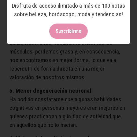
4. Mejora de la autoestima
Disfruta de acceso ilimitado a más de 100 notas
Realizar ejercicio de forma constante aumenta la
sobre belleza, horóscopo, moda y tendencias!
autoestima, ayuda a tener una autoimagen más
positiva y mejora la calidad de vida. Hacer
Suscribirme
ejercicio físico, curiosamente, hace que nos
cansemos menos. También tonificamos los
músculos, perdemos grasa y, en consecuencia,
nos encontramos en mejor forma, lo que va a
repercutir de forma directa en una mejor
valoración de nosotros mismos.
5. Menor degeneración neuronal
Ha podido constatarse que algunas habilidades
cognitivas en personas mayores eran mejores en
quienes practicaban algún tipo de actividad que
en aquellos que no lo hacían.