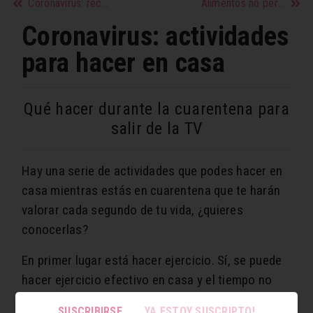
Coronavirus: recetas sencillas para hacer en casa
Alimentos no perecederos: todo lo que tenés que saber
Coronavirus: actividades
para hacer en casa
Qué hacer durante la cuarentena para
salir de la TV
Hay una serie de actividades que podes hacer en
casa mientras estás en cuarentena que te harán
valorar cada segundo de tu vida, ¿quieres
conocerlas?
En primer lugar está hacer ejercicio. Sí, se puede
hacer ejercicio efectivo en casa y el tiempo no
será pretexto, así que busca rutinas en Internet y
SUSCRIBIRSE
YA ESTOY SUSCRIPTO!