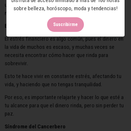
Disfruta de acceso ilimitado a más de 100 notas
un poco de miedo saber sobre tu dinero, además de
sobre belleza, horóscopo, moda y tendencias!
no tener el control de tu dinero.
Suscribirme
Estrés financiero
El estrés financiero es algo común, pues el dinero en
la vida de muchos es escaso, y muchas veces se
necesita encontrar cómo hacer que rinda para
sobrevivir.
Esto te hace vivir en constante estrés, afectando tu
vida, y haciendo que no tengas tranquilidad.
Por eso, es importante relajarte y hacer lo que esté a
tu alcance para que el dinero rinda, pero sin perder tu
paz.
Síndrome del Cancerbero