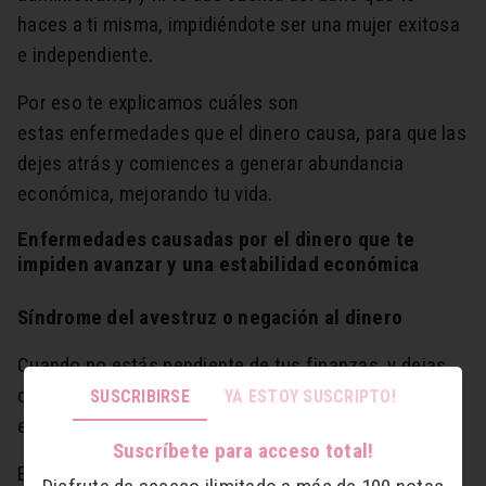
haces a ti misma, impidiéndote ser una mujer exitosa
e independiente.
Por eso te explicamos cuáles son
estas enfermedades que el dinero causa, para que las
dejes atrás y comiences a generar abundancia
económica, mejorando tu vida.
Enfermedades causadas por el dinero que te
impiden avanzar y una estabilidad económica
Síndrome del avestruz o negación al dinero
Cuando no estás pendiente de tus finanzas, y dejas
que alguien más las manipule es lo que se llama
SUSCRIBIRSE
YA ESTOY SUSCRIPTO!
el síndrome del avestruz.
Suscríbete para acceso total!
Esto genera un desequilibrio emocional, pues genera