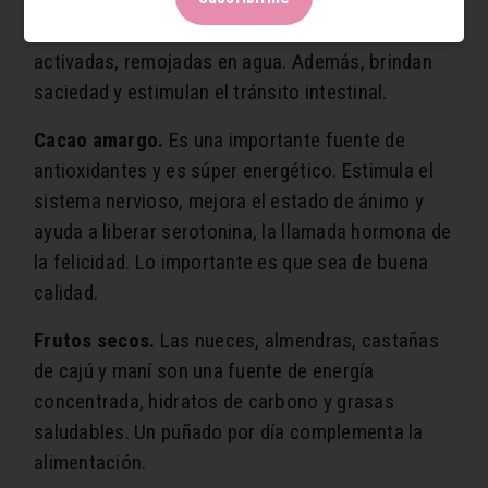
rendimiento físico y protegen el sistema
cardiovascular. Deben consumirse previamente
activadas, remojadas en agua. Además, brindan
saciedad y estimulan el tránsito intestinal.
Cacao amargo.
Es una importante fuente de
antioxidantes y es súper energético. Estimula el
sistema nervioso, mejora el estado de ánimo y
ayuda a liberar serotonina, la llamada hormona de
la felicidad. Lo importante es que sea de buena
calidad.
Frutos secos.
Las nueces, almendras, castañas
de cajú y maní son una fuente de energía
concentrada, hidratos de carbono y grasas
saludables. Un puñado por día complementa la
alimentación.