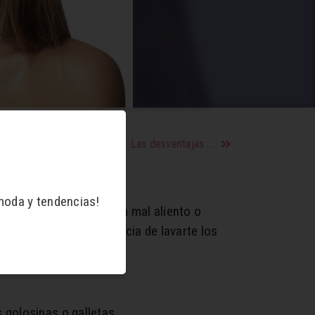
Las desventajas de beber alcohol para la salud
moda y tendencias!
imentos que nos dejan mal aliento o
recordarte la importancia de lavarte los
 golosinas o galletas.