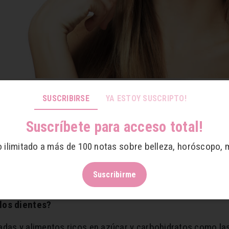
SUSCRIBIRSE
YA ESTOY SUSCRIPTO!
ienen las caries?
Suscríbete para acceso total!
o ilimitado a más de 100 notas sobre belleza, horóscopo, 
tengamos una mejor salud bucal. Muchas veces comemos al
 produzca sarro en nuestra dentadura. Por eso, además de 
Suscribirme
ra mejorar tu sonrisa.
 los dientes?
adas y alimentos ricos en azúcar y carbohidratos como las