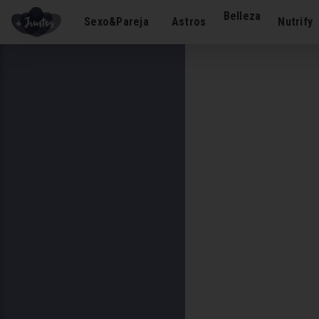
Belleza
Sexo&Pareja
Astros
Nutrify