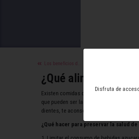
Los beneficios de la actividad física
¿Qué alimentos prev
Disfruta de acces
Existen comidas que contribuyen a que 
que pueden ser la futura causa de que se
dientes, te aconsejamos qué consumir pa
¿Qué hacer para preservar la salud de
1. Limitar el consumo de bebidas azucar