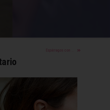
Espárragos con queso parmesano asados al horno
tario