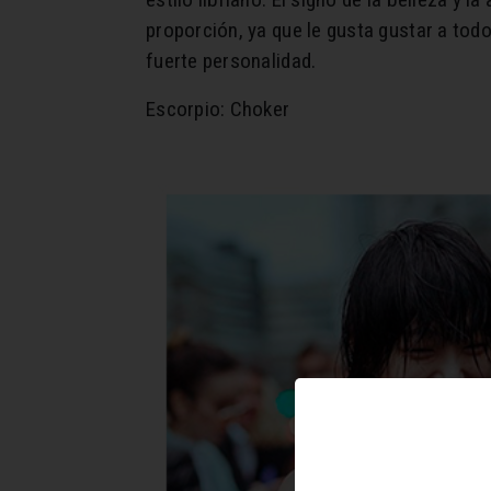
proporción, ya que le gusta gustar a tod
fuerte personalidad.
Escorpio: Choker