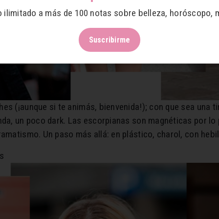
o ilimitado a más de 100 notas sobre belleza, horóscopo, 
Suscribirme
es (¡aunque si te animás, bienvenida!); con que sea una tir
nda, un poco dark. Las escorpianas son magnéticas por lo 
amatismo. Un paso más allá: en plástico, charol, con hebil
es