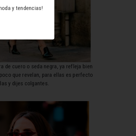
moda y tendencias!
a de cuero o seda negra, ya refleja bien
poco que revelan, para ellas es perfecto
las y dijes colgantes.