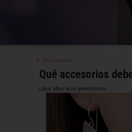
Qué accesorios debe llevar Capricornio, Acuario y Piscis
Qué accesorios debe 
Libra: Maxi-aros geométricos