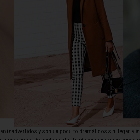
an inadvertidos y son un poquito dramáticos sin llegar a in
 la armonía gusta de implementar tendencias pero sin nunca r