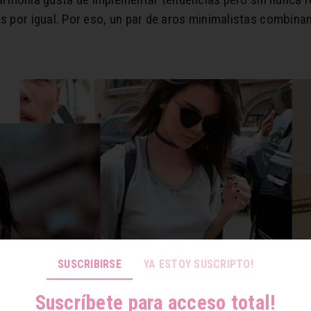
os por igual. Por eso, un par de aros minimalistas combin
SUSCRIBIRSE
YA ESTOY SUSCRIPTO!
Suscríbete para acceso total!