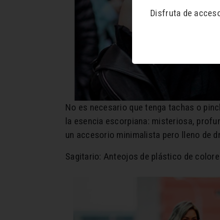
Disfruta de acces
No es necesario que tenga tachas o pinch
la esencia escorpiana: misteriosa, profu
un accesorio minimalista pero lleno de dr
Sagitario: Anteojos de plástico de color