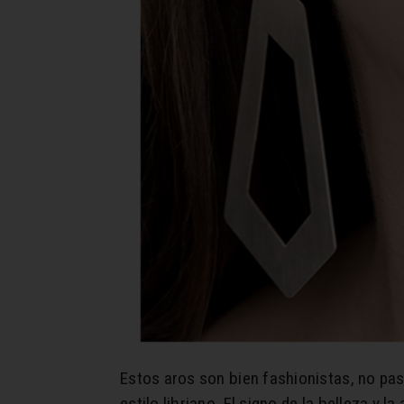
Estos aros son bien fashionistas, no pas
estilo libriano. El signo de la belleza y