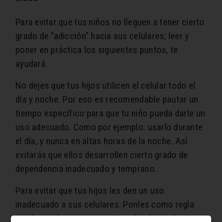
Para evitar que tus niños no lleguen a tener cierto
grado de “adicción” hacia sus celulares; leer y
poner en práctica los siguientes puntos, te
ayudará.
No dejes que tus hijos utilicen el celular todo el
día y noche. Por eso es recomendable pautar un
tiempo específico para que tu niño pueda darle un
uso adecuado. Como por ejemplo: usarlo durante
el día, y nunca en altas horas de la noche. Así
evitarás que ellos desarrollen cierto grado de
dependencia inadecuado y temprano.
Para evitar que tus hijos les den un uso
inadecuado a sus celulares. Ponles como regla
usarlos en lugares o espacios donde puedas