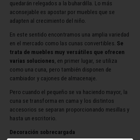
quedarán relegados a la buhardilla. Lo más
aconsejable es apostar por muebles que se
adapten al crecimiento del niño.
En este sentido encontramos una amplia variedad
en el mercado como las cunas convertibles.
Se
trata de muebles muy versátiles que ofrecen
varias soluciones
, en primer lugar, se utiliza
como una cuna, pero también disponen de
cambiador y cajones de almacenaje.
Pero cuando el pequeño se va haciendo mayor, la
cuna se transforma en cama y los distintos
accesorios se separan proporcionando mesillas y
hasta un escritorio.
Decoración sobrecargada