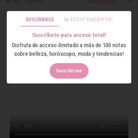
Mica responde: Flor
Mica responde: Paula
Mica responde: Agus
SUSCRIBIRSE
YA ESTOY SUSCRIPTO!
Mica la responde a Agus!
Suscríbete para acceso total!
Dejá tu consulta en los comentarios ❤️
Disfruta de acceso ilimitado a más de 100 notas
sobre belleza, horóscopo, moda y tendencias!
Suscribirme