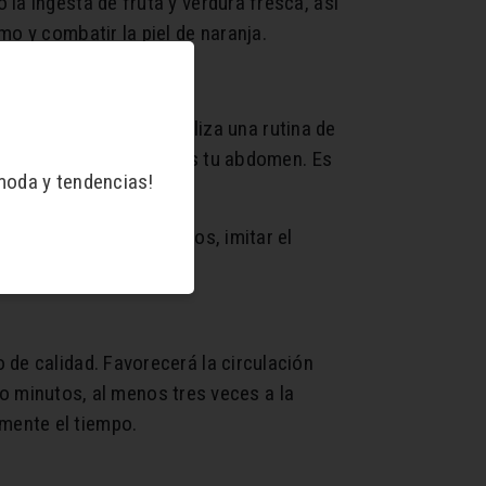
la ingesta de fruta y verdura fresca, así
o y combatir la piel de naranja.
s glúteos y piernas. Realiza una rutina de
ue fortaleces y tonificas tu abdomen. Es
moda y tendencias!
as manos en los costados, imitar el
 de calidad. Favorecerá la circulación
cho minutos, al menos tres veces a la
mente el tiempo.