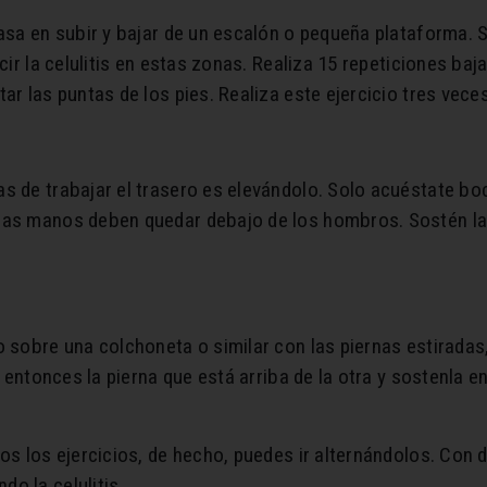
asa en subir y bajar de un escalón o pequeña plataforma. S
ucir la celulitis en estas zonas. Realiza 15 repeticiones ba
ar las puntas de los pies. Realiza este ejercicio tres vece
 de trabajar el trasero es elevándolo. Solo acuéstate boca
las manos deben quedar debajo de los hombros. Sostén la 
o sobre una colchoneta o similar con las piernas estirada
a entonces la pierna que está arriba de la otra y sostenla e
os los ejercicios, de hecho, puedes ir alternándolos. Con 
o la celulitis.