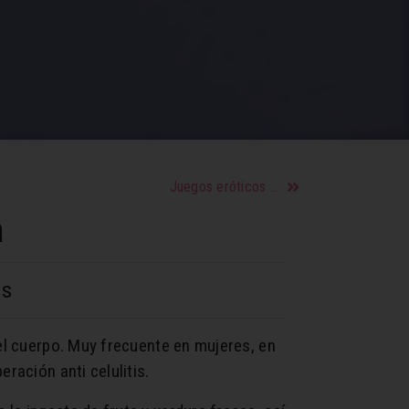
Juegos eróticos para seducir con los 5 sentidos
a
os
del cuerpo. Muy frecuente en mujeres, en
ración anti celulitis.