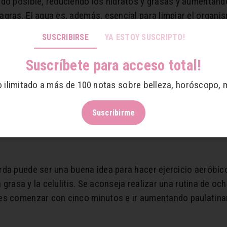
do posible, reduciendo los hidratos y grasas y aumentando 
gras. El agua es, además, esencial para limpiar el organism
SUSCRIBIRSE
YA ESTOY SUSCRIPTO!
 ejercicio que puedes hacer en tu casa y que hará trabajar tu
Suscríbete para acceso total!
eta acostada y verás cómo trabajas las piernas, al tiempo q
o ilimitado a más de 100 notas sobre belleza, horóscopo, 
rar la circulación y a eliminar los nódulos de grasa.
ca arriba sobre una colchoneta, elevar las piernas y, con l
Suscribirme
do.
da puede ser una buena idea para hacer ejercicio aeróbico
a grasa y la celulitis. Se aconseja realizar una rutina de o
des comenzar con cinco minutos e ir aumentando paulatina