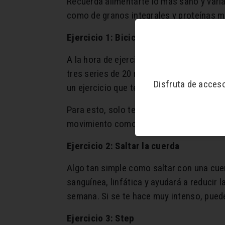
Recuerda alimentarte lo más sano y varia
como de granos integrales y proteínas ma
Ejercicio 1: Bicicleta
A la hora de ejercitar, la bicicleta es un
tres series de 20 repeticiones de bicicl
Disfruta de acces
un ejercicio que te ayudará además a mejo
Para esto, solo tendrás que acostarte bo
movimiento como si estuvieras pedalean
Ejercicio 2: Saltar la cuerda
Algo tan simple como saltar con una cuer
sanguínea, linfática y ayudará a reducir l
semana. Si se te hace muy intenso, pue
Ejercicio 3: Step