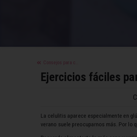
Consejos para curar la cicatriz de la cesárea
Ejercicios fáciles pa
C
La celulitis aparece especialmente en gl
verano suele preocuparnos más. Por lo que