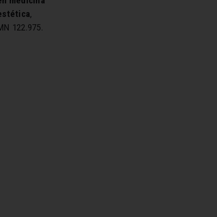
en medicina
estética
,
MN 122.975.