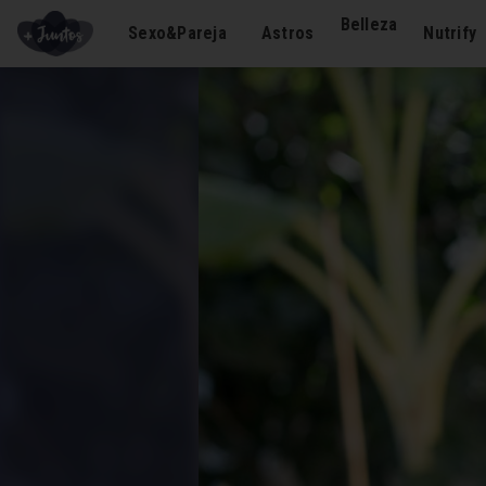
Belleza
Sexo&Pareja
Astros
Nutrify