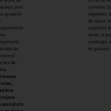
de la piel de
A y ácido am
naranja, pero
carnitina. E
no ayudarán
vegetales: d
a
de sauce, l
experimentar
vegetales d
una
verde, la ga
importante
cambogia, e
pérdida de
de guaraná
volumen
”,
aclara
la
Dra.
Johanna
Furlan,
médica
cirujana
especialista