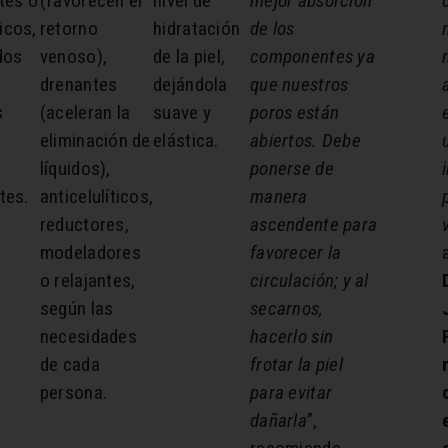
tes o
(favorecen el
nivel de
mejor absorción
ticos,
retorno
hidratación
de los
dos
venoso),
de la piel,
componentes ya
drenantes
dejándola
que nuestros
s
(aceleran la
suave y
poros están
eliminación de
elástica.
abiertos.
Debe
líquidos),
ponerse de
tes.
anticelulíticos,
manera
reductores,
ascendente para
modeladores
favorecer la
o relajantes,
circulación; y al
según las
secarnos,
necesidades
hacerlo sin
de cada
frotar la piel
persona.
para evitar
dañarla
”,