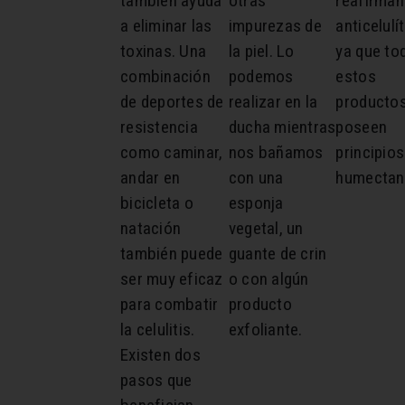
también ayuda
otras
reafirman
a eliminar las
impurezas de
anticelulí
toxinas. Una
la piel. Lo
ya que to
combinación
podemos
estos
de deportes de
realizar en la
producto
resistencia
ducha mientras
poseen
como caminar,
nos bañamos
principios
andar en
con una
humectan
bicicleta o
esponja
natación
vegetal, un
también puede
guante de crin
ser muy eficaz
o con algún
para combatir
producto
la celulitis.
exfoliante.
Existen dos
pasos que