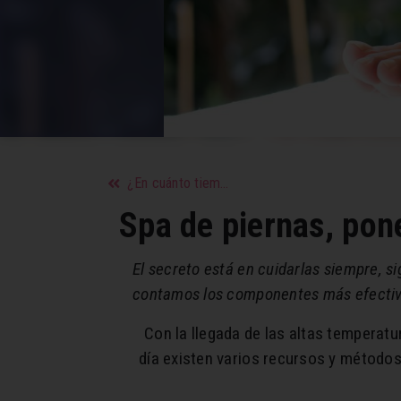
¿En cuánto tiempo se olvida al que te rompió el corazón? La ciencia tiene la respuesta
Spa de piernas, pon
El secreto está en cuidarlas siempre, si
contamos los componentes más efectivo
Con la llegada de las altas temperat
día existen varios recursos y métod