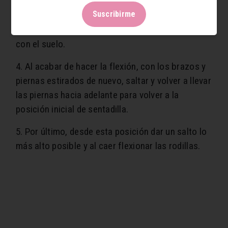
para hacer una flexión).
Suscribirme
3. Hacer una flexión o fondo hasta rozar el pecho
con el suelo.
4. Al acabar de hacer la flexión, con los brazos y
piernas estirados de nuevo, saltar y volver a llevar
las piernas hacia adelante para volver a la
posición inicial de sentadilla.
5. Por último, desde esta posición dar un salto lo
más alto posible y al caer flexionar las rodillas.