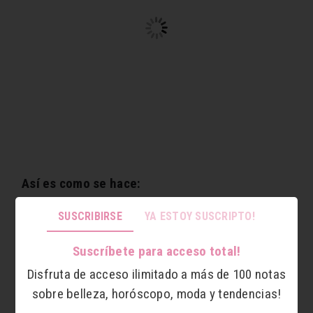
Así es como se hace:
1. En posición vertical, se baja haciendo una
SUSCRIBIRSE
YA ESTOY SUSCRIPTO!
sentadilla hasta apoyar las manos en el suelo
Suscríbete para acceso total!
completamente.
Disfruta de acceso ilimitado a más de 100 notas
2. Sin despegar las manos, saltar hasta llevar las
sobre belleza, horóscopo, moda y tendencias!
piernas hacia atrás totalmente estiradas (como