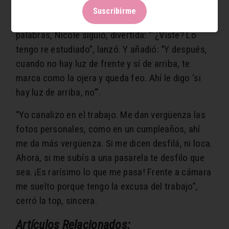
Suscribirme
Allí, luego de que el presentador avalara sus
palabras, Nicole siguió, divertida: “´¿Viste? Lo
tengo re estudiado”, lanzó. Y añadió: “Y después,
cuando no hay luz de frente y sí de arriba, te
marca como la ojera y queda feo. Ahí le digo ‘si
hay luz de arriba, no’”.
“Yo canalizo en el trabajo. Me dan vergüenza las
fotos personales, como en un cumpleaños, ahí
me da más vergüenza. Si me dicen desfilá, ni loca.
Ahora, si me subís a una pasarela te desfilo que
sea. ¡Es rarísimo lo que me pasa! Frente a cámara
me suelto porque tengo la excusa del trabajo”,
cerró la top, sincera.
Artículos Relacionados: