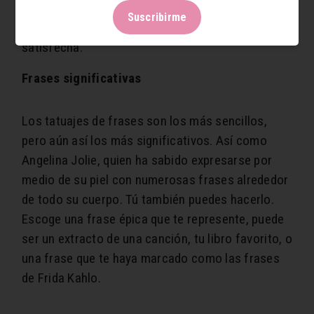
que el tatuaje es algo para toda la vida, así que
Suscribirme
elige un diseño con el que te sientas cómoda y
satisfecha.
Frases significativas
Los tatuajes de frases son los más sencillos,
pero aún así los más significativos. Así como
Angelina Jolie, quien ha sabido expresarse por
medio de su piel con numerosas frases alrededor
de todo su cuerpo. Tú también puedes hacerlo.
Escoge una frase épica que te represente, puede
ser un extracto de una canción, tu libro favorito, o
una frase que te haya marcado como las frases
de Frida Kahlo.