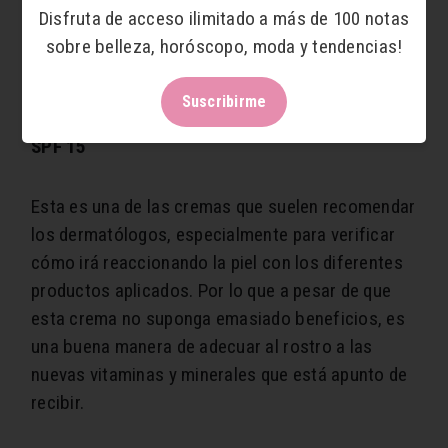
lamentablemente no lo es. Por lo tanto, los
Disfruta de acceso ilimitado a más de 100 notas
dermatólogos nos recomiendan utilizar
sobre belleza, horóscopo, moda y tendencias!
productos con el fin de cuidarla.
Suscribirme
Clarins Paris: Crema antiarrugas extra-firming
SPF 15
Esta es una de las cremas que suelen recomendar
los dermatólogos, especialmente para verificar
cómo irá reaccionando la piel con los diferentes
productos aplicados. Por lo que a pesar de que
esta crema no suponga emasiado beneficios, es
una buena manera de adecuar al rostro a las
nuevas vitaminas y minerales que está apunto de
recibir.