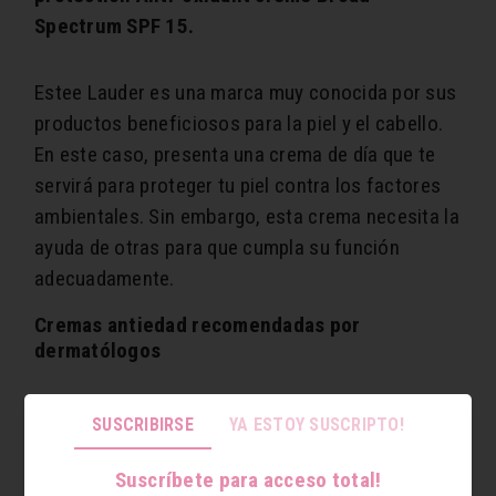
Spectrum SPF 15.
Estee Lauder es una marca muy conocida por sus
productos beneficiosos para la piel y el cabello.
En este caso, presenta una crema de día que te
servirá para proteger tu piel contra los factores
ambientales. Sin embargo, esta crema necesita la
ayuda de otras para que cumpla su función
adecuadamente.
Cremas antiedad recomendadas por
dermatólogos
Todos sabemos que existen ciertas cosas como
SUSCRIBIRSE
YA ESTOY SUSCRIPTO!
el queso o el vino, que mejoran con el tiempo.
Ojalá fuera el caso de nuestra piel, pero
Suscríbete para acceso total!