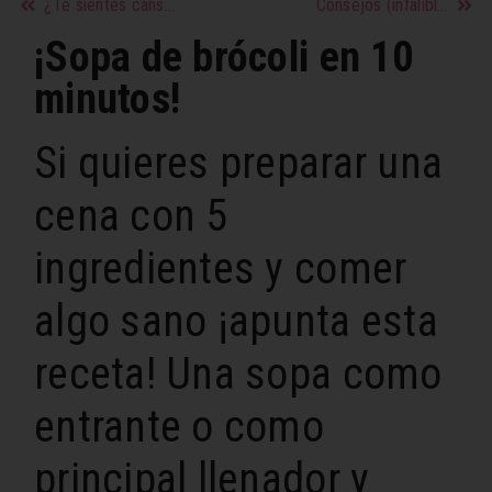
¿Te sientes cansada? alimentos para un toque de energía
Consejos (infalibles) para ser buena en la cama
¡Sopa de brócoli en 10
minutos!
Si quieres preparar una
cena con 5
ingredientes y comer
algo sano ¡apunta esta
receta! Una sopa como
entrante o como
principal llenador y