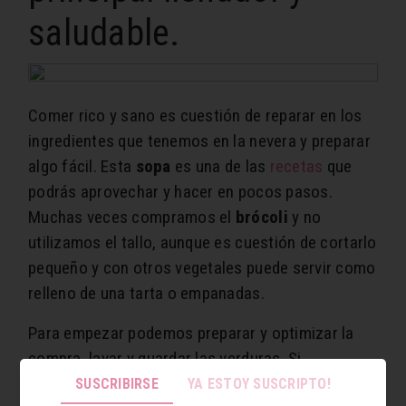
saludable.
Comer rico y sano es cuestión de reparar en los
ingredientes que tenemos en la nevera y preparar
algo fácil. Esta
sopa
es una de las
recetas
que
podrás aprovechar y hacer en pocos pasos.
Muchas veces compramos el
brócoli
y no
utilizamos el tallo, aunque es cuestión de cortarlo
pequeño y con otros vegetales puede servir como
relleno de una tarta o empanadas.
Para empezar podemos preparar y optimizar la
compra, lavar y guardar las verduras. Si
utilizaremos las hojas verdes o
brócoli
cocida,
SUSCRIBIRSE
YA ESTOY SUSCRIPTO!