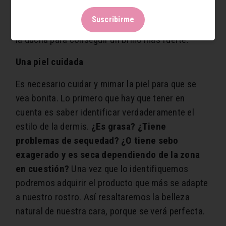
contradictorio, se engrasará más. Utiliza
Suscribirme
mascarillas y aceites cada vez que te metas bajo
la ducha para conseguir un brillo más fuerte.
Una piel cuidada
Es necesario cuidar y mimar la piel para que se
vea bonita. Lo primero que hay que tener en
cuenta es saber identificar verdaderamente el
estilo de la dermis.
¿Es grasa? ¿Tiene
problemas de sequedad? ¿O tiene sebo
exagerado y es seca dependiendo de la zona
en cuestión?
Una vez que lo identifiquemos
podremos adquirir el producto que más se adapte
a nuestro rostro. Así resaltaremos la belleza
natural de nuestra cara, porque se verá perfecta.