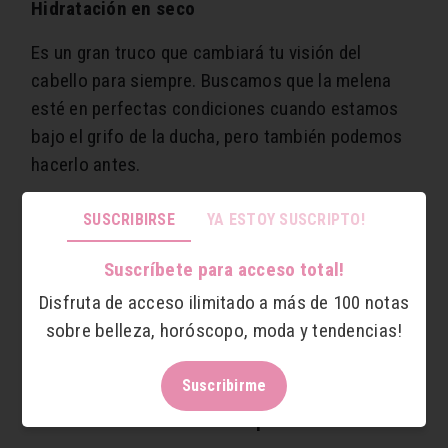
Hidratación en seco
Es un gran truco que cambiará tu visión del
cabello para siempre. Buscamos que la melena
esté en perfectas condiciones cuando estamos
bajo el grifo de la ducha, pero también podemos
hacerlo antes.
Este truco especial está enfocado para hacerse
SUSCRIBIRSE
YA ESTOY SUSCRIPTO!
una vez a la semana, pero si no tenemos tiempo,
con dos veces al mes podría ser más que
Suscríbete para acceso total!
suficiente. Ese típico domingo que estás horas en
Disfruta de acceso ilimitado a más de 100 notas
casa aprovecha para untar tu pelo con mascarilla
sobre belleza, horóscopo, moda y tendencias!
sin mojar, y después de varias horas, lavarte el
pelo. Resplandecerá.
Suscribirme
Hidratación también con el pelo húmedo