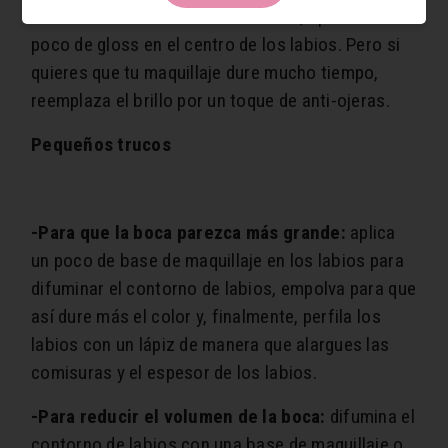
Para obtener un resultado carnoso, aplica un
poco de gloss en el centro de los labios. Pero si
quieres que tu maquillaje dure mucho tiempo,
reemplaza el brillo por un toque de anti-ojeras.
Pequeños trucos
-Para que la boca parezca más grande:
aplica
un poco de base de maquillaje en los labios para
difuminar el contorno de labios, empolva para que
así dure más el color y, finalmente, perfila los
labios con un lápiz de manera que alargues las
comisuras y el espesor de los labios.
-Para reducir el volumen de la boca:
difumina el
contorno de labios con una base de maquillaje o