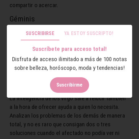
compartir o acercar.
Géminis
Son capaces de conectar con cualquier persona a
SUSCRIBIRSE
YA ESTOY SUSCRIPTO!
nivel emocional, por lo que tienen una
comprensión de lo que necesitan que no poseen
Suscríbete para acceso total!
otros signos. Se esfuerza por hablar de la manera
Disfruta de acceso ilimitado a más de 100 notas
más comprensible posible, por lo que sus
sobre belleza, horóscopo, moda y tendencias!
consejos siempre son escuchados por todos.
Suscribirme
Virgo
La inteligencia de los virgo sale a relucir también
a la hora de ofrecer ayuda a quien lo necesita.
Analizan los problemas de los demás de manera
total, y no es raro que consigan dos o tres
soluciones cuando el afectado no podía ver ni