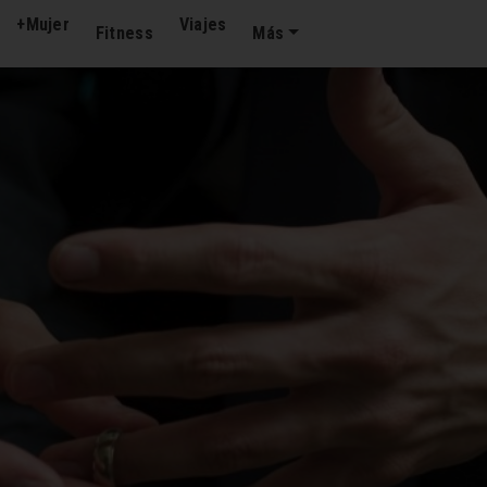
+Mujer
Viajes
Fitness
Más