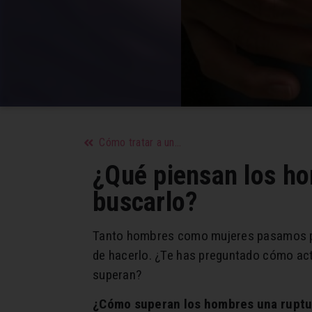
Cómo tratar a una suegra tóxica sin afectar la relación con tu pareja
¿Qué piensan los ho
buscarlo?
Tanto hombres como mujeres pasamos po
de hacerlo. ¿Te has preguntado cómo act
superan?
¿Cómo superan los hombres una rupt