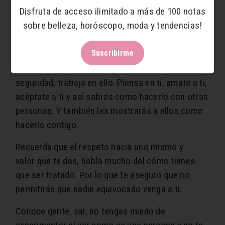
bueno y positivo debes tener una visión grande
Disfruta de acceso ilimitado a más de 100 notas
que promueva esto. De esta forma otra persona
sobre belleza, horóscopo, moda y tendencias!
también se querrá contagiar de esa energía que
irradiamos.
Suscribirme
Si no tienes buena autoestima y
seguridad, trabaja en ello. Piensa en ti, amate a ti,
acéptate a ti y así sabrás como hacerlo con otras
personas. Y también les mostrarás a ellos como
hacerlo contigo.
Recuerda que el respeto hacia uno mismo y
valor que te das, habla mucho del cómo tienes
que ser tratado. Por lo que te aseguro que no
permitirás que nadie equivocado venga a ti.
Conoce gente, sal, no tengas miedo de