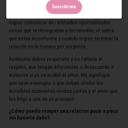
comentarle cuales cosas no están funcionando
Suscribirme
en la relación y que cosas te desagradan de él. Si
logras comunicar en reiteradas oportunidades
cosas que te desagradan o incomodan, el sabrá
que estas inconforme y cuando logres terminar la
relación no lo tomara por sorpresa.
Asimismo debes respetarlo y no faltarle el
respeto, que tengan diferencias o desacuerdo e
inclusive si ya se acabó el amor. No signifique
que sean enemigos o que deban olvidar los
increíbles momentos vividos juntos y el amor que
los llego a unir en un principio.
¿Cómo puedo romper una relación poco a poco
sin hacerle daño?