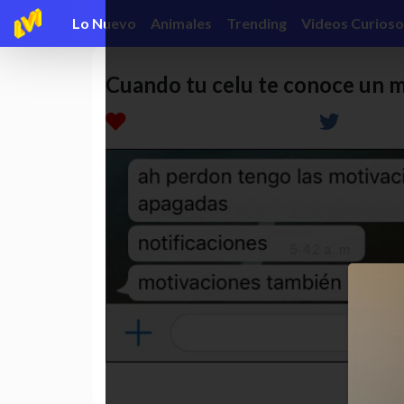
Lo Nuevo
Animales
Trending
Videos Curioso
Cuando tu celu te conoce un 
funny
humor
humor