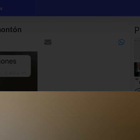
s
montón
P
sad
sad
whatsapp
whatsapp