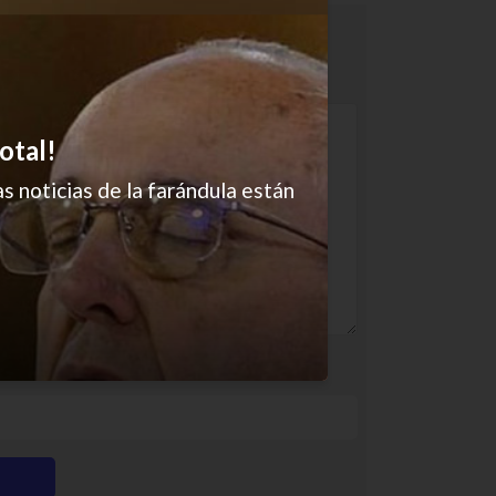
otal!
s noticias de la farándula están