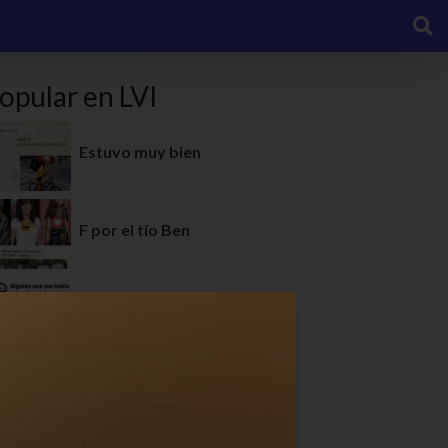
opular en LVI
Estuvo muy bien
F por el tío Ben
True story
Somos esto, ¿no?