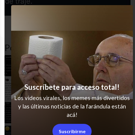
redes
amor
cute
twitter
sociales
Popular en LVI
Manteca = amor?
Suscríbete para acceso total!
Amo
Los videos virales, los memes más divertidos
y las últimas noticias de la farándula están
El amor moderno
acá!
Suscribirme
Sabían eso?