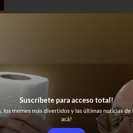
Manteca = amor?
Suscríbete para acceso total!
s, los memes más divertidos y las últimas noticias de 
acá!