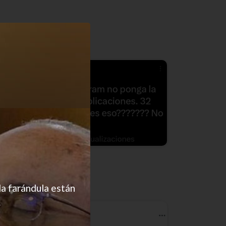
Gran cierre
la farándula están