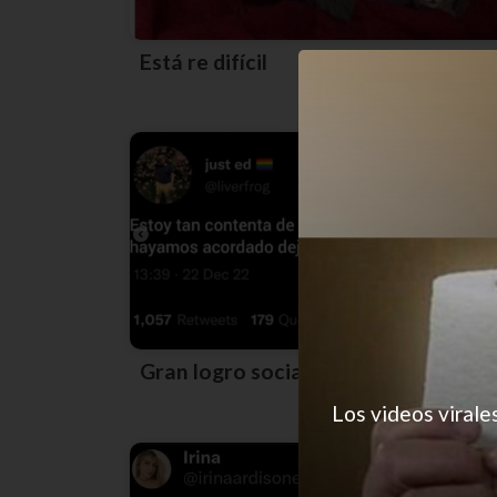
Está re difícil
Gran logro social
Los videos virale