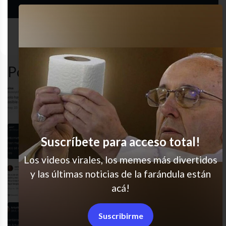
redes
desastre
gracioso
twitter
sociales
Popular en LVI
Cada vez más seguido, jaja
Suscríbete para acceso total!
Exacto!
Los videos virales, los memes más divertidos
y las últimas noticias de la farándula están
Jajaja pobrecita
acá!
Suscribirme
Por favor hagan esto