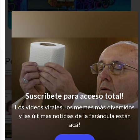
autoestima
diversion
humor
ME
Popular en LVI
Ay ya me lo creí
Suscríbete para acceso total!
Sí soy
Los videos virales, los memes más divertidos
y las últimas noticias de la farándula están
acá!
Vamo de a poco