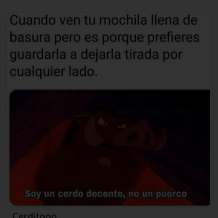
Cerditooo