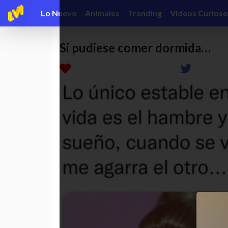
Lo Nuevo
Animales
Trending
Videos Curioso
Si pudiese comer dormida…