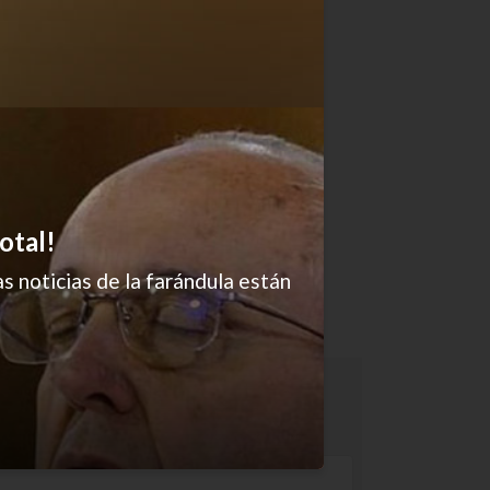
otal!
s noticias de la farándula están