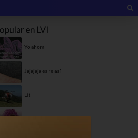
opular en LVI
Yo ahora
Jajajaja es re así
Lit
Todos así, no?