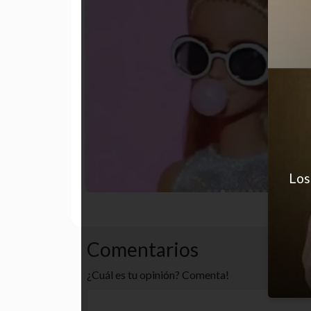
Los
cansancio
gracioso
hamb
Comentarios
¿Cuál es tu opinión? Comenta!