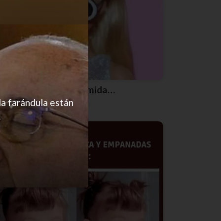
Si pudiese comer dormida…
la farándula están