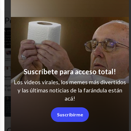
desastre
humor
sad
twitter
Popular en LVI
Soy mejor con excel que con la vida
Basado
Suscríbete para acceso total!
Los videos virales, los memes más divertidos
JAJAJA todo a la vez
y las últimas noticias de la farándula están
acá!
Ay mi vida
Suscribirme
Comentarios