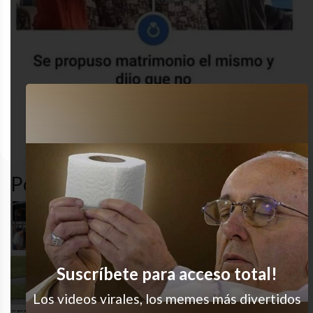
nailed
self-
amor
desastre
it
esteem
Popular en LVI
Ouch
Suscríbete para acceso total!
Cuando vas disfrazado pero querés
mantener el estilo
Los videos virales, los memes más divertidos