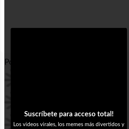
nailed
amor
desastre
sad
it
Popular en LVI
Podría ser yo tranquilamente
Qué sad
Suscríbete para acceso total!
Epa la seño!
Los videos virales, los memes más divertidos y