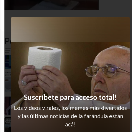
nailed
cansado
desastre
funny
it
Popular en LVI
Siempre que duermo
Qué horrible
Suscríbete para acceso total!
Me van a sacar canas verdes (?
Los videos virales, los memes más divertidos
y las últimas noticias de la farándula están
acá!
La histeria sin fin, jajajaja